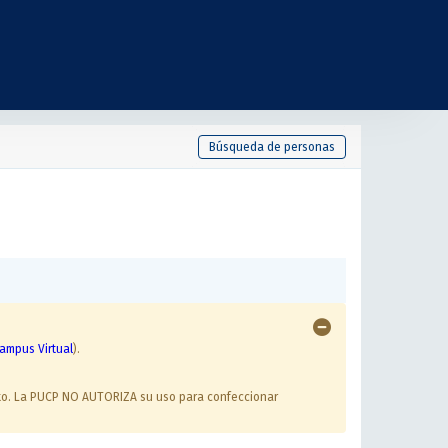
Búsqueda de personas
ampus Virtual
).
ento. La PUCP NO AUTORIZA su uso para confeccionar