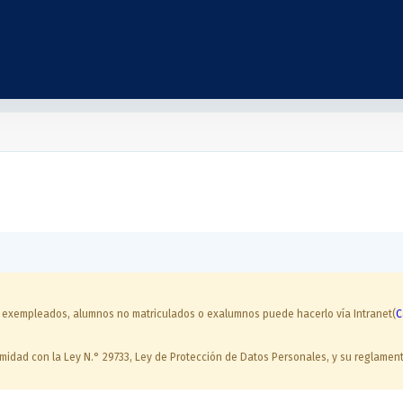
, exempleados, alumnos no matriculados o exalumnos puede hacerlo vía Intranet(
C
ormidad con la Ley N.° 29733, Ley de Protección de Datos Personales, y su reglam