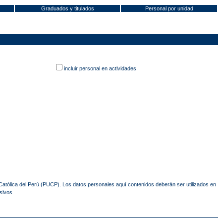
Graduados y titulados
Personal por unidad
incluir personal en actividades
 Católica del Perú (PUCP). Los datos personales aquí contenidos deberán ser utilizados en
sivos.