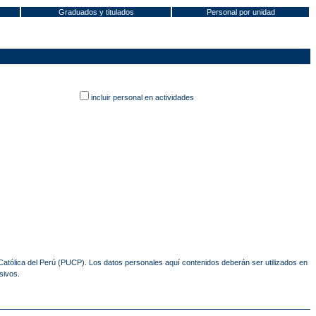
Graduados y titulados
Personal por unidad
incluir personal en actividades
 Católica del Perú (PUCP). Los datos personales aquí contenidos deberán ser utilizados en
sivos.