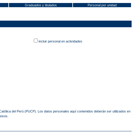
Graduados y titulados
Personal por unidad
incluir personal en actividades
 Católica del Perú (PUCP). Los datos personales aquí contenidos deberán ser utilizados en
sivos.