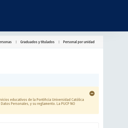
ersonas
Graduados y titulados
Personal por unidad
icios educativos de la Pontificia Universidad Católica
e Datos Personales, y su reglamento. La PUCP NO