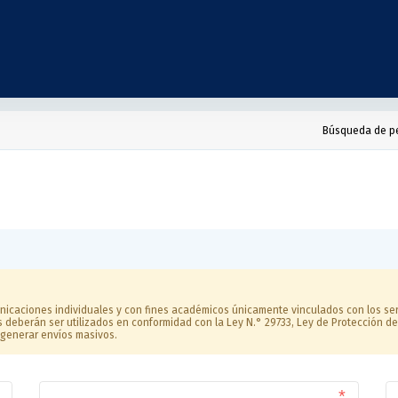
Búsqueda de p
nicaciones individuales y con fines académicos únicamente vinculados con los serv
s deberán ser utilizados en conformidad con la Ley N.° 29733, Ley de Protección d
generar envíos masivos.